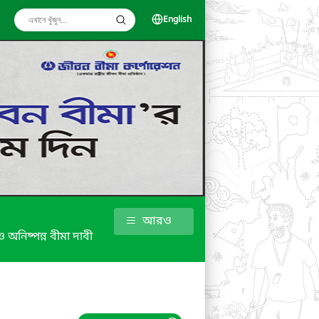
English
আরও
য়া ও অনিষ্পন্ন বীমা দাবী