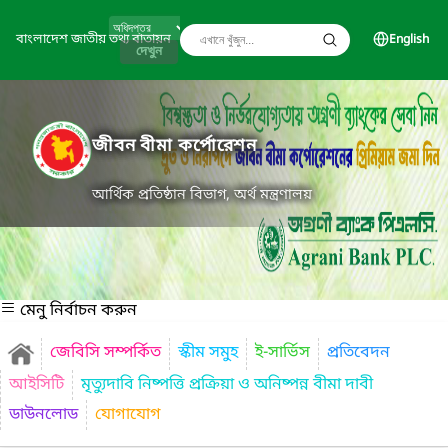
বাংলাদেশ জাতীয় তথ্য বাতায়ন
English
দেখুন
জীবন বীমা কর্পোরেশন
আর্থিক প্রতিষ্ঠান বিভাগ, অর্থ মন্ত্রণালয়
মেনু নির্বাচন করুন
জেবিসি সম্পর্কিত
স্কীম সমুহ
ই-সার্ভিস
প্রতিবেদন
আইসিটি
মৃত্যুদাবি নিষ্পত্তি প্রক্রিয়া ও অনিষ্পন্ন বীমা দাবী
ডাউনলোড
যোগাযোগ